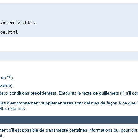
rver_error
.
ibe
.
html
un "/").
valide).
deux conditions précédentes). Entourez le texte de guillemets (") s'il co
bles d'environnement supplémentaires sont définies de façon à ce que 
URLs externes.
ent s'il est possible de transmettre certaines informations qui pourront 
t.