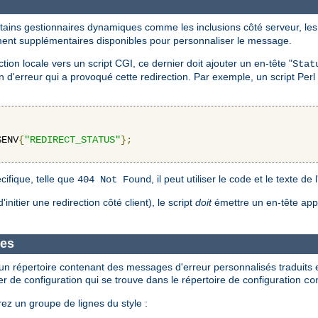
tains gestionnaires dynamiques comme les inclusions côté serveur, les 
ement supplémentaires disponibles pour personnaliser le message.
on locale vers un script CGI, ce dernier doit ajouter un en-tête "
Stat
d'erreur qui a provoqué cette redirection. Par exemple, un script Perl 
$ENV
{
"REDIRECT_STATUS"
};
cifique, telle que
, il peut utiliser le code et le texte de
404 Not Found
d'initier une redirection côté client), le script
doit
émettre un en-tête ap
ues
un répertoire contenant des messages d'erreur personnalisés traduits 
ier de configuration qui se trouve dans le répertoire de configuration
co
rez un groupe de lignes du style :