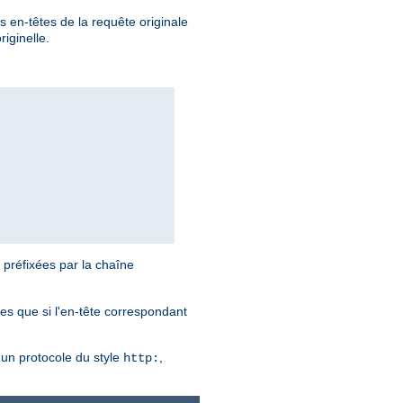
s en-têtes de la requête originale
iginelle.
 préfixées par la chaîne
ies que si l'en-tête correspondant
n protocole du style
,
http: