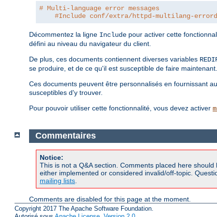
# Multi-language error messages
#Include conf/extra/httpd-multilang-error
Décommentez la ligne
pour activer cette fonctionna
Include
défini au niveau du navigateur du client.
De plus, ces documents contiennent diverses variables
REDI
se produire, et de ce qu'il est susceptible de faire maintenant
Ces documents peuvent être personnalisés en fournissant autan
susceptibles d'y trouver.
Pour pouvoir utiliser cette fonctionnalité, vous devez activer
m
Commentaires
Notice:
This is not a Q&A section. Comments placed here should 
either implemented or considered invalid/off-topic. Ques
mailing lists
.
Comments are disabled for this page at the moment.
Copyright 2017 The Apache Software Foundation.
Autorisé sous
Apache License, Version 2.0
.