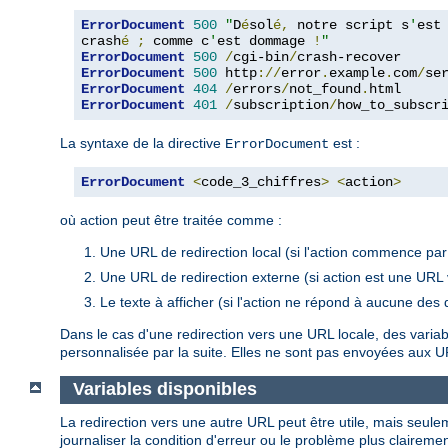
ErrorDocument
500
"
D
é
sol
é,
 notre script s
'
est

crash
é
;
 comme c
'
est dommage 
!
"
ErrorDocument
500
/
cgi-bin
/
ErrorDocument
500
 http
://
error
.
example
.
com
/
se
ErrorDocument
404
/
errors
/
not_found
.
ErrorDocument
401
/
subscription
/
how_to_subscr
La syntaxe de la directive
est :
ErrorDocument
ErrorDocument
<
code_3_chiffres
>
<
action
>
où action peut être traitée comme :
Une URL de redirection local (si l'action commence par 
Une URL de redirection externe (si action est une URL 
Le texte à afficher (si l'action ne répond à aucune des 
Dans le cas d'une redirection vers une URL locale, des varia
personnalisée par la suite. Elles ne sont pas envoyées aux 
Variables disponibles
La redirection vers une autre URL peut être utile, mais seulem
journaliser la condition d'erreur ou le problème plus clairemen