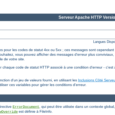
Serveur Apache HTTP Versio
Langues Dispo
 pour les codes de statut 4xx ou 5xx ; ces messages sont cependant r
e souhaitez, vous pouvez afficher des messages d'erreur plus conviviau
e de votre site.
r chaque code de statut HTTP associé à une condition d'erreur - c'est à
ction d'un jeu de valeurs fourni, en utilisant les
Inclusions Côté Serveu
liser ces variables pour gérer les conditions d'erreur.
irective
, qui peut être utilisée dans un contexte global
ErrorDocument
est définie à FileInfo.
wOverride