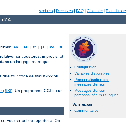
Modules
|
Directives
|
FAQ
|
Glossaire
|
Plan du site
n 2.4
nibles:
en
|
es
|
fr
|
ja
|
ko
|
tr
elativement austères, imprécis, et
x, dans un langage autre que
Configuration
Variables disponibles
 dire tout code de statut 4xx ou
Personnalisation des
messages d'erreur
Messages d'erreur
r (SSI)
. Un programme CGI ou un
personnalisés multilingues
Voir aussi
Commentaires
, serveur virtuel ou répertoire. On