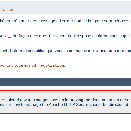
doc.conf
lité, et présenter des messages d'erreur dont le langage sera négocié 
, de façon à ce que l'utilisateur final dispose d'informations sup
RECT_
.
t d'informations utiles que vous le souhaitez aux utilisateurs à propos 
et
.
od_include
mod_negotiation
be pointed towards suggestions on improving the documentation or ser
tions on how to manage the Apache HTTP Server should be directed at e