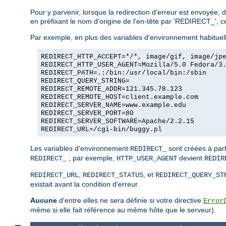
Pour y parvenir, lorsque la redirection d'erreur est envoyée, 
en préfixant le nom d'origine de l'en-tête par 'REDIRECT_', c
Par exemple, en plus des variables d'environnement habituelle
REDIRECT_HTTP_ACCEPT=*/*, image/gif, image/jp
REDIRECT_HTTP_USER_AGENT=Mozilla/5.0 Fedora/3
REDIRECT_PATH=.:/bin:/usr/local/bin:/sbin
REDIRECT_QUERY_STRING=
REDIRECT_REMOTE_ADDR=121.345.78.123
REDIRECT_REMOTE_HOST=client.example.com
REDIRECT_SERVER_NAME=www.example.edu
REDIRECT_SERVER_PORT=80
REDIRECT_SERVER_SOFTWARE=Apache/2.2.15
REDIRECT_URL=/cgi-bin/buggy.pl
Les variables d'environnement
sont créées à part
REDIRECT_
; par exemple,
devient
REDIRECT_
HTTP_USER_AGENT
REDIR
,
, et
REDIRECT_URL
REDIRECT_STATUS
REDIRECT_QUERY_ST
existait avant la condition d'erreur.
Aucune
d'entre elles ne sera définie si votre directive
Error
même si elle fait référence au même hôte que le serveur).