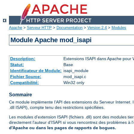
Apache
>
Serveur HTTP
>
Documentation
>
Version 2.4
>
Modules
Module Apache mod_isapi
Description:
Extensions ISAPI dans Apache pour
Statut:
Base
Identificateur de Module:
isapi_module
Fichier Source:
mod_isapi.c
Compatibilité:
Win32 only
Sommaire
Ce module implémente l'API des extensions du Serveur Internet. 
.dll ISAPI), compte tenu des restrictions spécifiées.
Les modules d'extension ISAPI (fichiers .dll) sont des modules tie
directement l'auteur d'ISAPI si vous rencontrez des problèmes à l
d'Apache ou dans les pages de rapports de bogues.