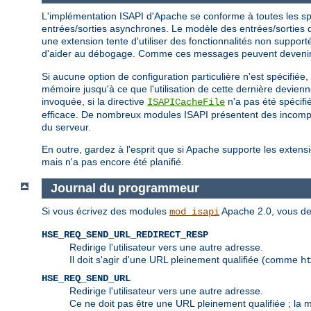
L'implémentation ISAPI d'Apache se conforme à toutes les spéc
entrées/sorties asynchrones. Le modèle des entrées/sorties d'
une extension tente d'utiliser des fonctionnalités non suppo
d'aider au débogage. Comme ces messages peuvent devenir e
Si aucune option de configuration particulière n'est spécifiée
mémoire jusqu'à ce que l'utilisation de cette dernière devien
invoquée, si la directive
n'a pas été spécifi
ISAPICacheFile
efficace. De nombreux modules ISAPI présentent des incompati
du serveur.
En outre, gardez à l'esprit que si Apache supporte les extensi
mais n'a pas encore été planifié.
Journal du programmeur
Si vous écrivez des modules
Apache 2.0, vous de
mod_isapi
HSE_REQ_SEND_URL_REDIRECT_RESP
Redirige l'utilisateur vers une autre adresse.
Il doit s'agir d'une URL pleinement qualifiée (comme
h
HSE_REQ_SEND_URL
Redirige l'utilisateur vers une autre adresse.
Ce ne doit pas être une URL pleinement qualifiée ; la 