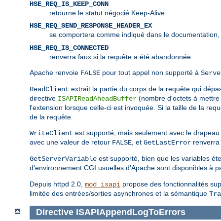
HSE_REQ_IS_KEEP_CONN
retourne le statut négocié Keep-Alive.
HSE_REQ_SEND_RESPONSE_HEADER_EX
se comportera comme indiqué dans le documentation,
HSE_REQ_IS_CONNECTED
renverra faux si la requête a été abandonnée.
Apache renvoie
pour tout appel non supporté à
FALSE
Serve
extrait la partie du corps de la requête qui dépass
ReadClient
directive
(nombre d'octets à mettre 
ISAPIReadAheadBuffer
l'extension lorsque celle-ci est invoquée. Si la taille de la re
de la requête.
est supporté, mais seulement avec le drapea
WriteClient
avec une valeur de retour
, et
renverra 
FALSE
GetLastError
est supporté, bien que les variables ét
GetServerVariable
d'environnement CGI usuelles d'Apache sont disponibles à pa
Depuis httpd 2.0,
propose des fonctionnalités supp
mod_isapi
limitée des entrées/sorties asynchrones et la sémantique
Tra
Directive
ISAPIAppendLogToErrors