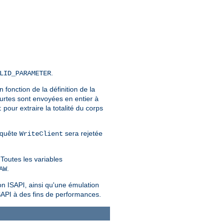
.
LID_PARAMETER
En fonction de la définition de la
urtes sont envoyées en entier à
pour extraire la totalité du corps
t
requête
sera rejetée
WriteClient
Toutes les variables
.
AW
on ISAPI, ainsi qu'une émulation
SAPI à des fins de performances.