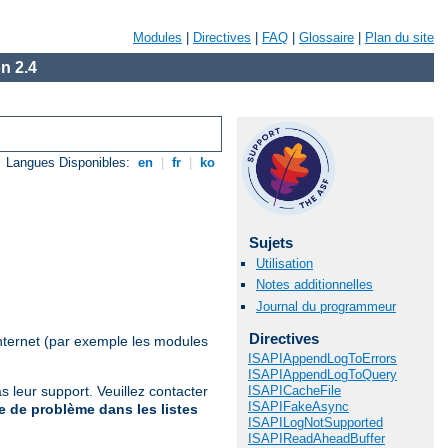
Modules
|
Directives
|
FAQ
|
Glossaire
|
Plan du site
n 2.4
Langues Disponibles:
en
|
fr
|
ko
Sujets
Utilisation
Notes additionnelles
Journal du programmeur
Directives
nternet (par exemple les modules
ISAPIAppendLogToErrors
ISAPIAppendLogToQuery
ISAPICacheFile
 leur support. Veuillez contacter
ISAPIFakeAsync
 de problème dans les listes
ISAPILogNotSupported
ISAPIReadAheadBuffer