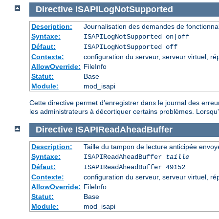
Directive
ISAPILogNotSupported
Description:
Journalisation des demandes de fonctionnal
Syntaxe:
ISAPILogNotSupported on|off
Défaut:
ISAPILogNotSupported off
Contexte:
configuration du serveur, serveur virtuel, ré
AllowOverride:
FileInfo
Statut:
Base
Module:
mod_isapi
Cette directive permet d'enregistrer dans le journal des erre
les administrateurs à décortiquer certains problèmes. Lorsqu'el
Directive
ISAPIReadAheadBuffer
Description:
Taille du tampon de lecture anticipée envo
Syntaxe:
ISAPIReadAheadBuffer
taille
Défaut:
ISAPIReadAheadBuffer 49152
Contexte:
configuration du serveur, serveur virtuel, ré
AllowOverride:
FileInfo
Statut:
Base
Module:
mod_isapi