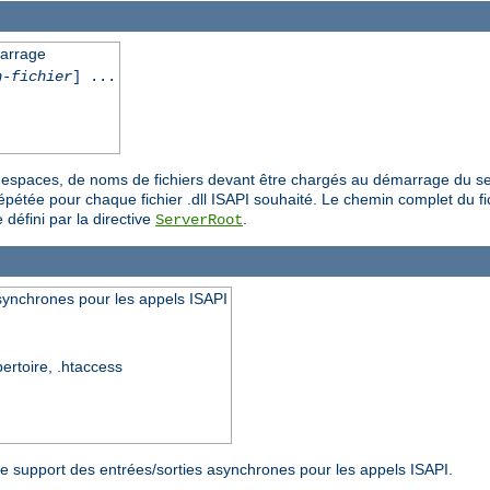
marrage
n-fichier
] ...
es espaces, de noms de fichiers devant être chargés au démarrage du se
épétée pour chaque fichier .dll ISAPI souhaité. Le chemin complet du fich
 défini par la directive
.
ServerRoot
synchrones pour les appels ISAPI
pertoire, .htaccess
r le support des entrées/sorties asynchrones pour les appels ISAPI.