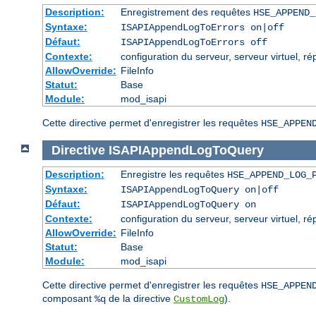
Description:
Enregistrement des requêtes
HSE_APPEND_
Syntaxe:
ISAPIAppendLogToErrors on|off
Défaut:
ISAPIAppendLogToErrors off
Contexte:
configuration du serveur, serveur virtuel, ré
AllowOverride:
FileInfo
Statut:
Base
Module:
mod_isapi
Cette directive permet d'enregistrer les requêtes
HSE_APPEN
Directive
ISAPIAppendLogToQuery
Description:
Enregistre les requêtes
HSE_APPEND_LOG_
Syntaxe:
ISAPIAppendLogToQuery on|off
Défaut:
ISAPIAppendLogToQuery on
Contexte:
configuration du serveur, serveur virtuel, ré
AllowOverride:
FileInfo
Statut:
Base
Module:
mod_isapi
Cette directive permet d'enregistrer les requêtes
HSE_APPEN
composant
de la directive
).
%q
CustomLog