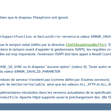
 bien que le drapeau
soit ignoré.
fKeepConn
, et
renverra la valeur
rSupportFunction
GetLastError
ERROR_INVA
e le tampon initial (défini par la directive
). 
ISAPIReadAheadBuffer
dans le tampon avant d'appeler le gestionnaire ISAPI), les requêtes co
quête est trop importante, l'extension ISAPI doit faire appel à
ReadClien
u
ou le drapeau "aucune option" (valeur
). Toute autre 
HSE_IO_SYNC
0
la valeur
ERROR_INVALID_PARAMETER
endues de serveur n'existent pas (comme défini par d'autres serveurs). 
rtir de
, ainsi que les valeurs
et
GetServerVariable
ALL_HTTP
ALL_R
lémentaires introduites dans les versions actualisées de la spécificati
. Apache httpd supporte aussi le préchargement des .dlls I
nsmitFile