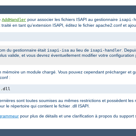
ve
pour associer les fichiers ISAPI au gestionnaire
AddHandler
isapi-h
it traité en tant qu'extension ISAPI, éditez le fichier apache2.conf et ajou
om du gestionnaire était
au lieu de
. Depui
isapi-isa
isapi-handler
plus valide, et vous devrez éventuellement modifier votre configuration 
 mémoire un module chargé. Vous pouvez cependant précharger et ga
conf :
t
.
dll
rnières sont toutes soumises au mêmes restrictions et possèdent les 
ur le répertoire qui contient le fichier .dll ISAPI.
ogrammeur
pour plus de détails et une clarification à propos du support 