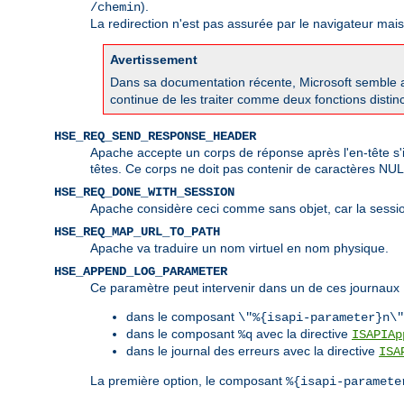
).
/chemin
La redirection n'est pas assurée par le navigateur mai
Avertissement
Dans sa documentation récente, Microsoft semble av
continue de les traiter comme deux fonctions disti
HSE_REQ_SEND_RESPONSE_HEADER
Apache accepte un corps de réponse après l'en-tête s'i
têtes. Ce corps ne doit pas contenir de caractères NU
HSE_REQ_DONE_WITH_SESSION
Apache considère ceci comme sans objet, car la sessio
HSE_REQ_MAP_URL_TO_PATH
Apache va traduire un nom virtuel en nom physique.
HSE_APPEND_LOG_PARAMETER
Ce paramètre peut intervenir dans un de ces journaux 
dans le composant
\"%{isapi-parameter}n\"
dans le composant
avec la directive
%q
ISAPIAp
dans le journal des erreurs avec la directive
ISA
La première option, le composant
%{isapi-paramete