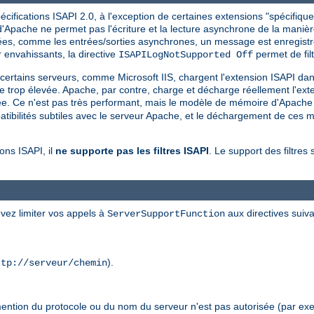
ifications ISAPI 2.0, à l'exception de certaines extensions "spécifiques
Apache ne permet pas l'écriture et la lecture asynchrone de la manière 
rtées, comme les entrées/sorties asynchrones, un message est enregistré
nvahissants, la directive
permet de filt
ISAPILogNotSupported Off
, certains serveurs, comme Microsoft IIS, chargent l'extension ISAPI da
ne trop élevée. Apache, par contre, charge et décharge réellement l'exte
ée. Ce n'est pas très performant, mais le modèle de mémoire d'Apache f
bilités subtiles avec le serveur Apache, et le déchargement de ces mo
ons ISAPI, il
ne supporte pas les filtres ISAPI
. Le support des filtres 
vez limiter vos appels à
aux directives suiva
ServerSupportFunction
).
ttp://serveur/chemin
mention du protocole ou du nom du serveur n'est pas autorisée (par exe