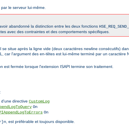
s par le serveur lui-même.
oir abandonné la distinction entre les deux fonctions
HSE_REQ_SEND_
nctes avec des contraintes et des comportements spécifiques.
l se situe après la ligne vide (deux caractères newline consécutifs) da
LL, car l'argument des en-têtes est lui-même terminé par un caractère
n est fermée lorsque l'extension ISAPI termine son traitement.
:
d'une directive
CustomLog
pendLogToQuery
On
PIAppendLogToErrors
On
, est préférable et toujours disponible.
r}n