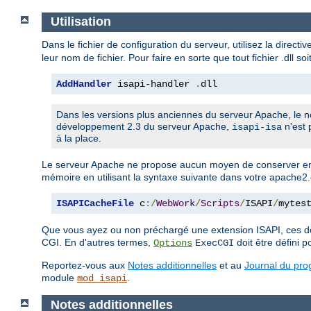
Utilisation
Dans le fichier de configuration du serveur, utilisez la directi
leur nom de fichier. Pour faire en sorte que tout fichier .dll so
AddHandler
 isapi-handler 
.
dll
Dans les versions plus anciennes du serveur Apache, le n
développement 2.3 du serveur Apache,
n'est 
isapi-isa
à la place.
Le serveur Apache ne propose aucun moyen de conserver en
mémoire en utilisant la syntaxe suivante dans votre apache2.
ISAPICacheFile
 c
:/
WebWork
/
Scripts
/
ISAPI
/
mytes
Que vous ayez ou non préchargé une extension ISAPI, ces de
CGI. En d'autres termes,
doit être défini po
Options
ExecCGI
Reportez-vous aux
Notes additionnelles
et au
Journal du pr
module
.
mod_isapi
Notes additionnelles