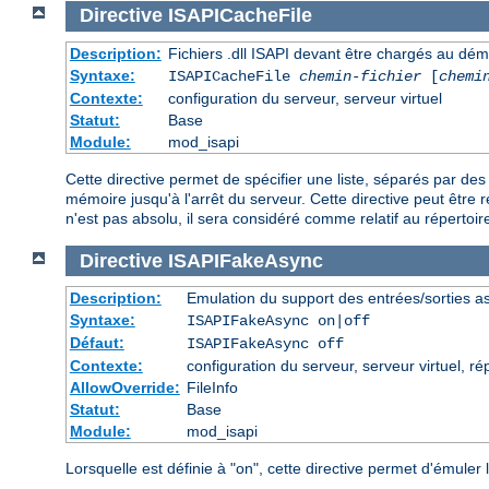
Directive
ISAPICacheFile
Description:
Fichiers .dll ISAPI devant être chargés au dé
Syntaxe:
ISAPICacheFile
chemin-fichier
[
chemi
Contexte:
configuration du serveur, serveur virtuel
Statut:
Base
Module:
mod_isapi
Cette directive permet de spécifier une liste, séparés par d
mémoire jusqu'à l'arrêt du serveur. Cette directive peut être r
n'est pas absolu, il sera considéré comme relatif au répertoire
Directive
ISAPIFakeAsync
Description:
Emulation du support des entrées/sorties a
Syntaxe:
ISAPIFakeAsync on|off
Défaut:
ISAPIFakeAsync off
Contexte:
configuration du serveur, serveur virtuel, ré
AllowOverride:
FileInfo
Statut:
Base
Module:
mod_isapi
Lorsquelle est définie à "on", cette directive permet d'émule