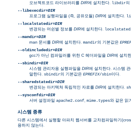
오브젝트코드 라이브러리를
DIR
에 설치한다.
의
libdir
--libexecdir=
DIR
프로그램 실행파일을 (즉, 공유모듈)
DIR
에 설치한다.
li
--localstatedir=
DIR
변경되는 머쉰별 정보를
DIR
에 설치한다.
localstated
--mandir=
DIR
man 문서를
DIR
에 설치한다.
의 기본값은
mandir
EPRE
--oldincludedir=
DIR
gcc가 아닌 컴파일러를 위한 C 헤더파일을
DIR
에 설치
--sbindir=
DIR
시스템 관리자용 실행파일을
DIR
에 설치한다. 시스템 
말한다.
의 기본값은
이다.
sbindir
EPREFIX
/sbin
--sharedstatedir=
DIR
변경되는 아키텍쳐 독립적인 자료를
DIR
에 설치한다.
sh
--sysconfdir=
DIR
서버 설정파일
,
와 같은 읽
apache2.conf
mime.types
시스템 종류
다른 시스템에서 실행할 아파치 웹서버를 교차컴파일하기(cross
용하지 않는다.