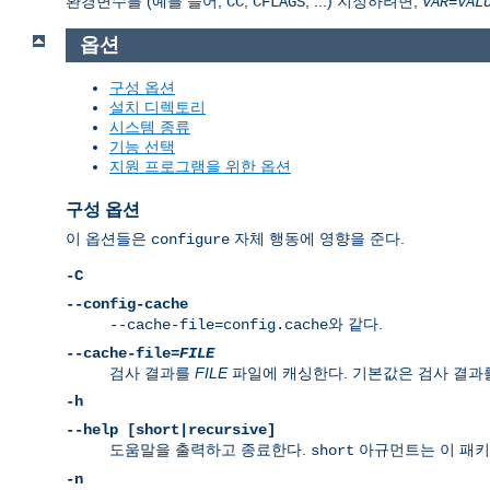
환경변수를 (예를 들어,
,
, ...) 지정하려면,
CC
CFLAGS
VAR
=
VAL
옵션
구성 옵션
설치 디렉토리
시스템 종류
기능 선택
지원 프로그램을 위한 옵션
구성 옵션
이 옵션들은
자체 행동에 영향을 준다.
configure
-C
--config-cache
와 같다.
--cache-file=config.cache
--cache-file=
FILE
검사 결과를
FILE
파일에 캐싱한다. 기본값은 검사 결과
-h
--help [short|recursive]
도움말을 출력하고 종료한다.
아규먼트는 이 패키
short
-n