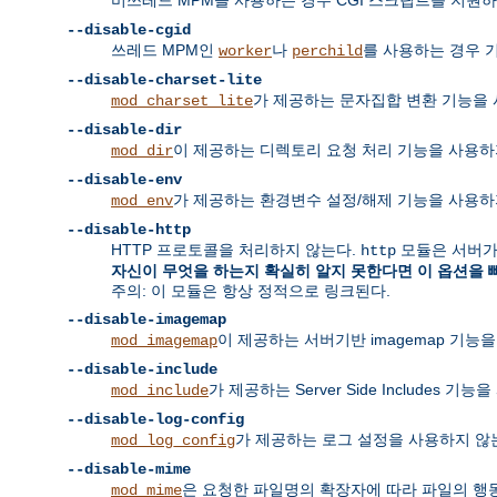
--disable-cgid
쓰레드 MPM인
나
를 사용하는 경우
worker
perchild
--disable-charset-lite
가 제공하는 문자집합 변환 기능을 
mod_charset_lite
--disable-dir
이 제공하는 디렉토리 요청 처리 기능을 사용하
mod_dir
--disable-env
가 제공하는 환경변수 설정/해제 기능을 사용하
mod_env
--disable-http
HTTP 프로토콜을 처리하지 않는다.
모듈은 서버가
http
자신이 무엇을 하는지 확실히 알지 못한다면 이 옵션을 
주의: 이 모듈은 항상 정적으로 링크된다.
--disable-imagemap
이 제공하는 서버기반 imagemap 기능
mod_imagemap
--disable-include
가 제공하는 Server Side Includes 기
mod_include
--disable-log-config
가 제공하는 로그 설정을 사용하지 않는
mod_log_config
--disable-mime
은 요청한 파일명의 확장자에 따라 파일의 행동과 
mod_mime