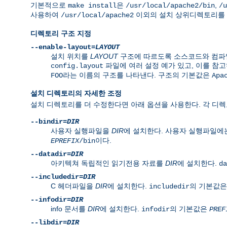
기본적으로
은
,
make install
/usr/local/apache2/bin
/u
사용하여
이외의 설치 상위디렉토리를 
/usr/local/apache2
디렉토리 구조 지정
--enable-layout=
LAYOUT
설치 위치를
LAYOUT
구조에 따르도록 소스코드와 컴파일
파일에 여러 설정 예가 있고, 이를 참고
config.layout
라는 이름의 구조를 나타낸다. 구조의 기본값은
FOO
Apa
설치 디렉토리의 자세한 조정
설치 디렉토리를 더 수정한다면 아래 옵션을 사용한다. 각 디
--bindir=
DIR
사용자 실행파일을
DIR
에 설치한다. 사용자 실행파일에
이다.
EPREFIX
/bin
--datadir=
DIR
아키텍쳐 독립적인 읽기전용 자료를
DIR
에 설치한다.
da
--includedir=
DIR
C 헤더파일을
DIR
에 설치한다.
의 기본값
includedir
--infodir=
DIR
info 문서를
DIR
에 설치한다.
의 기본값은
infodir
PREF
--libdir=
DIR